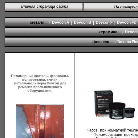
главная страница сайта
На главную 
металл:
Devcon A
|
Devcon B
|
Devcon F
|
Devcon F2
|
керамика:
Devco
|
флексан:
Devcon Fle
|
Полимерные составы, флексаны,
полиуретаны, клея и
металлополимеры
Devcon
для
ремонта промышленного
оборудования
часов при
комнатной темп
-
Полимеризация проход