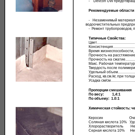
-
Devcon UW
предотвращ
Рекомендуемые области
-
Незаменимый материа
водоочистительных предпри
-
Ремонт трубопроводов, 
Типичные Свойства:
Цвет..................................
Консистенция......................
Время жизнеспособности, 21
Прочность на расстяжение......
Прочность на сжатие............
Макс. Рабочая температура......
Твердость после полимер
Удельный объем..................
Расход, кв.см./кг, при тол
Усадка см/см......................
Пропорции смешива
По весу:
1,4:1
По объему:
1.0:1
Химическая стойкость: че
Керосин Очень
Соляная кислота 1
Хлорорастворител
Серная кислота 10% Не