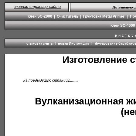
главная страница сайта
На главную 
Клей
SC-2000
|
Очиститель
|
Грунтовка
Metal Primer
|
По
Клей
SC-
4
000
инстру
стыковка ленты
|
новая Инструкция
|
футерование барабано
Изготовление 
на предыдущую страницу..........
Вулканизационная ж
(не